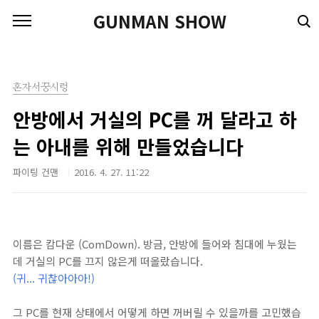
본문 바로가기
GUNMAN SHOW
혼자서꿍시렁
안방에서 거실의 PC를 꺼 달라고 하
는 아내를 위해 만들었습니다
파이팅 건맨
2016. 4. 27. 11:22
이름은 캄다운 (ComDown). 방금, 안방에 들어와 침대에 누웠는
데 거실의 PC를 끄지 않은게 떠올랐습니다.
(귀... 귀찮아아아!)
그 PC를 현재 상태에서 어떻게 하면 꺼버릴 수 있을까를 고민했습