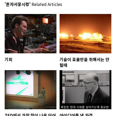
'혼자서꿍시렁'
Related Articles
기회
기술이 효율만을 취해서는 안
될때
TED에서 가장 많이 나온 단어
아이디어를 낼 자격